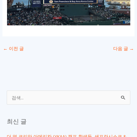
←
이전 글
다음 글
→
검
색
대
최신 글
상
더 영 코리안 아메리칸 (YKAA) 캠프 학생들, 샌프란시스코 &