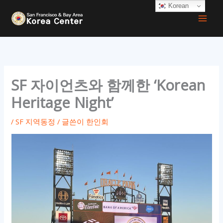
콘
Korean
텐
츠
로
건
너
SF 자이언츠와 함께한 ‘Korean
뛰
Heritage Night’
기
/
SF 지역동정
/ 글쓴이
한인회