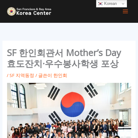
콘
Korean
텐
츠
로
건
너
SF 한인회관서 Mother’s Day
뛰
효도잔치·우수봉사학생 포상
기
/
SF 지역동정
/ 글쓴이
한인회