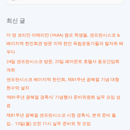
색
대
최신 글
상
더 영 코리안 아메리칸 (YKAA) 캠프 학생들, 샌프란시스코 &
베이지역 한인회관 방문 지역 한인 독립운동가들의 발자취 배
우다
24일 샌프란시스코 방문, 25일 페어몬트 호텔서 동포간담회
개최
샌프란시스코 베이지역 한인회, 제81주년 광복절 기념 대형
현수막 설치
‘제81주년 광복절 경축식’ 기념행사 준비위원회 실무 모임 성
료
제81주년 광복절 샌프란시스코 시청 경축식, 본격 준비 돌
입… 13일(월) 오전 11시 실무 준비위 첫 모임