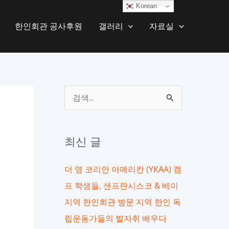
Korean
한인회관 공사후원
갤러리
자료실
검
색
대
최신 글
상
더 영 코리안 아메리칸 (YKAA) 캠
프 학생들, 샌프란시스코 & 베이
지역 한인회관 방문 지역 한인 독
립운동가들의 발자취 배우다