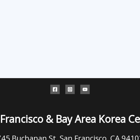
Francisco & Bay Area Korea C
745 Buchanan St, San Francisco, CA 9410