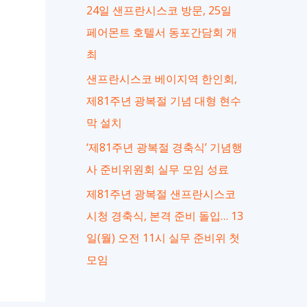
24일 샌프란시스코 방문, 25일
페어몬트 호텔서 동포간담회 개
최
샌프란시스코 베이지역 한인회,
제81주년 광복절 기념 대형 현수
막 설치
‘제81주년 광복절 경축식’ 기념행
사 준비위원회 실무 모임 성료
제81주년 광복절 샌프란시스코
시청 경축식, 본격 준비 돌입… 13
일(월) 오전 11시 실무 준비위 첫
모임