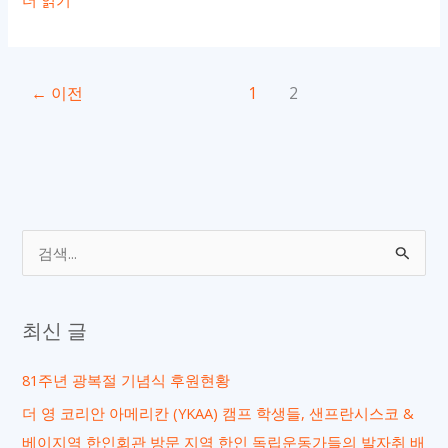
117
주
년
←
이전
1
2
장
인
환
전
명
운
검
의
색
사
대
의
최신 글
상
거
기
81주년 광복절 기념식 후원현황
념
더 영 코리안 아메리칸 (YKAA) 캠프 학생들, 샌프란시스코 &
식
베이지역 한인회관 방문 지역 한인 독립운동가들의 발자취 배