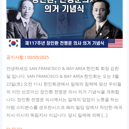
공지사항
/
03/05/2025
안녕하세요 SAN FRANCISCO & BAY AREA 한인회 회장 김한
일 입니다. SAN FRANCISCO & BAY AREA 한인회는 오는 3월
22일(토) 오전 11시 한인회관에서 일제의 침략에 맞선 우리들
의 이민 선조이신 장인환 전명운 의사 의거 기념식을 개최합
니다. 장인환 전명운 의사께서는 일제의 앞잡이 노릇을 하는
더럼 스티븐스를 샌프란시스코 페리 빌딩 앞에서 처단한 애국
지사 이시자 독립지사 이십니다. 당시 일제에 의해 […]
제
더 읽기"