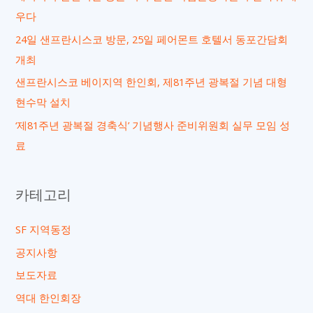
개
우다
최
24일 샌프란시스코 방문, 25일 페어몬트 호텔서 동포간담회
개최
샌프란시스코 베이지역 한인회, 제81주년 광복절 기념 대형
현수막 설치
‘제81주년 광복절 경축식’ 기념행사 준비위원회 실무 모임 성
료
카테고리
SF 지역동정
공지사항
보도자료
역대 한인회장