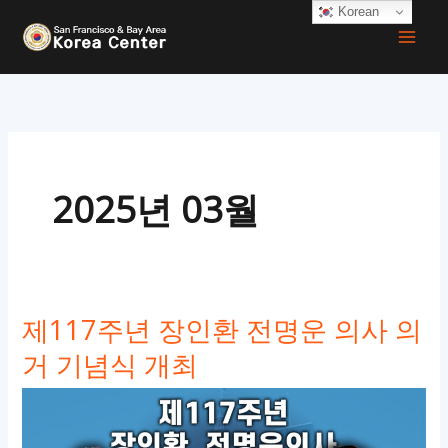
콘
Korean
텐
츠
로
건
너
뛰
2025년 03월
기
제117주년 장인환 전명운 의사 의
거 기념식 개최