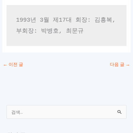
1993년 3월 제17대 회장: 김흥복, 
부회장: 박병호, 최문규 
←
이전 글
다음 글
→
검
색
대