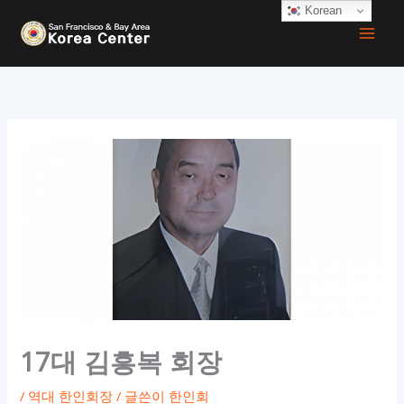
콘
Korean
텐
츠
로
건
너
뛰
기
17대 김흥복 회장
/
역대 한인회장
/ 글쓴이
한인회