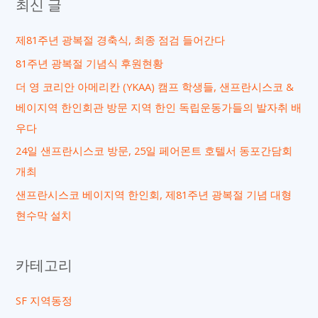
최신 글
상
제81주년 광복절 경축식, 최종 점검 들어간다
81주년 광복절 기념식 후원현황
더 영 코리안 아메리칸 (YKAA) 캠프 학생들, 샌프란시스코 &
베이지역 한인회관 방문 지역 한인 독립운동가들의 발자취 배
우다
24일 샌프란시스코 방문, 25일 페어몬트 호텔서 동포간담회
개최
샌프란시스코 베이지역 한인회, 제81주년 광복절 기념 대형
현수막 설치
카테고리
SF 지역동정