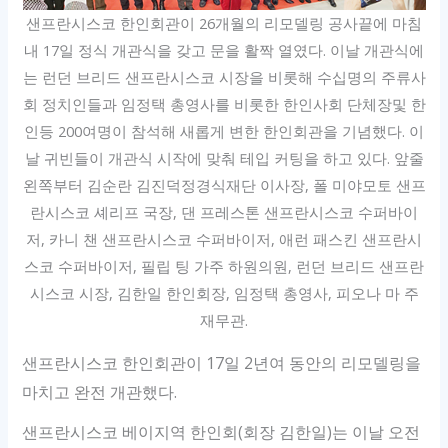
샌프란시스코 한인회관이 26개월의 리모델링 공사끝에 마침
내 17일 정식 개관식을 갖고 문을 활짝 열였다. 이날 개관식에
는 런던 브리드 샌프란시스코 시장을 비롯해 수십명의 주류사
회 정치인들과 임정택 총영사를 비롯한 한인사회 단체장및 한
인등 200여명이 참석해 새롭게 변한 한인회관을 기념했다. 이
날 귀빈들이 개관식 시작에 맞춰 테입 커팅을 하고 있다. 앞줄
왼쪽부터 김순란 김진덕정경식재단 이사장, 폴 미야모토 샌프
란시스코 셰리프 국장, 댄 프레스톤 샌프란시스코 수퍼바이
저, 카니 챈 샌프란시스코 수퍼바이저, 애런 패스킨 샌프란시
스코 수퍼바이저, 필립 팅 가주 하원의원, 런던 브리드 샌프란
시스코 시장, 김한일 한인회장, 임정택 총영사, 피오나 마 주
재무관.
샌프란시스코 한인회관이 17일 2년여 동안의 리모델링을
마치고 완전 개관했다.
샌프란시스코 베이지역 한인회(회장 김한일)는 이날 오전