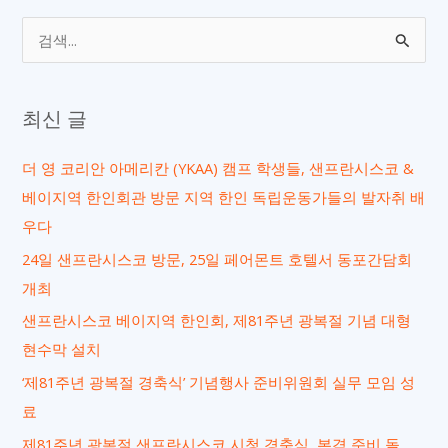
검
색
대
최신 글
상
더 영 코리안 아메리칸 (YKAA) 캠프 학생들, 샌프란시스코 &
베이지역 한인회관 방문 지역 한인 독립운동가들의 발자취 배
우다
24일 샌프란시스코 방문, 25일 페어몬트 호텔서 동포간담회
개최
샌프란시스코 베이지역 한인회, 제81주년 광복절 기념 대형
현수막 설치
‘제81주년 광복절 경축식’ 기념행사 준비위원회 실무 모임 성
료
제81주년 광복절 샌프란시스코 시청 경축식, 본격 준비 돌