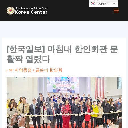
콘
Korean
텐
츠
로
건
너
[한국일보] 마침내 한인회관 문
뛰
활짝 열렸다
기
/
SF 지역동정
/ 글쓴이
한인회