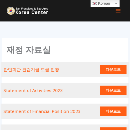
콘
Korean
텐
츠
로
건
너
재정 자료실
뛰
기
한인회관 건립기금 모금 현황
다운로드
Statement of Activities 2023
다운로드
Statement of Financial Position 2023
다운로드