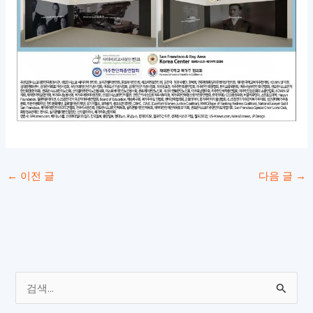
←
이전 글
다음 글
→
검
색