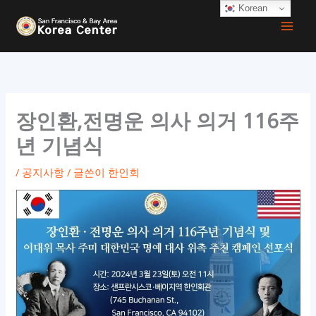
콘
Korean
텐
츠
로
건
너
장인환,전명운 의사 의거 116주
뛰
년 기념식
기
/
공지사항
/ 글쓴이
한인회