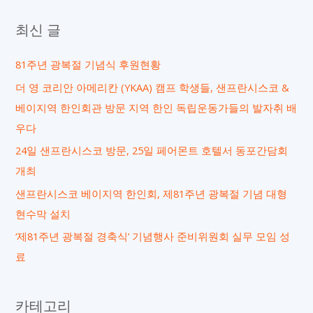
대
최신 글
상
81주년 광복절 기념식 후원현황
더 영 코리안 아메리칸 (YKAA) 캠프 학생들, 샌프란시스코 &
베이지역 한인회관 방문 지역 한인 독립운동가들의 발자취 배
우다
24일 샌프란시스코 방문, 25일 페어몬트 호텔서 동포간담회
개최
샌프란시스코 베이지역 한인회, 제81주년 광복절 기념 대형
현수막 설치
‘제81주년 광복절 경축식’ 기념행사 준비위원회 실무 모임 성
료
카테고리