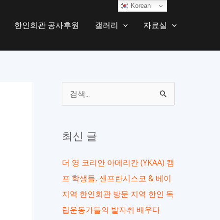
Korean
한인회관 공사후원
갤러리
자료실
검
색
대
최신 글
상
더 영 코리안 아메리칸 (YKAA) 캠
프 학생들, 샌프란시스코 & 베이
지역 한인회관 방문 지역 한인 독
립운동가들의 발자취 배우다