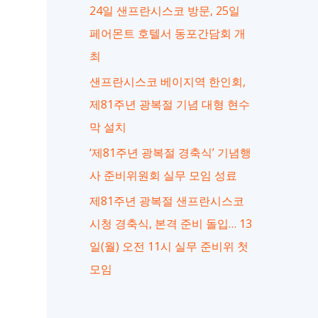
24일 샌프란시스코 방문, 25일
페어몬트 호텔서 동포간담회 개
최
샌프란시스코 베이지역 한인회,
제81주년 광복절 기념 대형 현수
막 설치
‘제81주년 광복절 경축식’ 기념행
사 준비위원회 실무 모임 성료
제81주년 광복절 샌프란시스코
시청 경축식, 본격 준비 돌입… 13
일(월) 오전 11시 실무 준비위 첫
모임