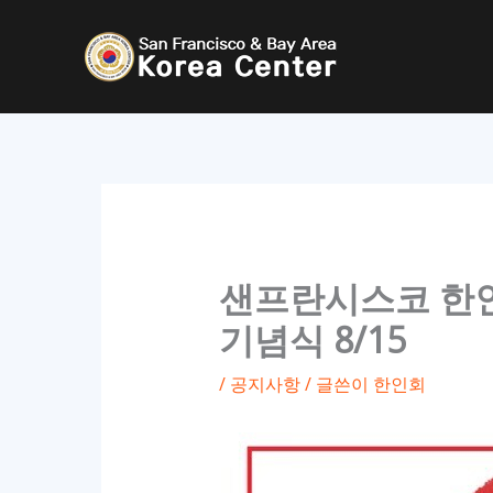
콘
텐
츠
로
건
너
뛰
기
샌프란시스코 한인회
기념식 8/15
/
공지사항
/ 글쓴이
한인회