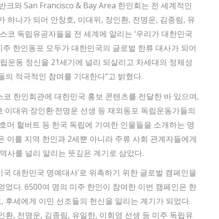
 San Francisco & Bay Area 한인회는 전 세계적인
 하나가 되어 안창호, 이대위, 장인환, 전명운, 김종림, 유
시스코 독립유공자들을 전 세계에 알리는 ‘우리가 대한민국
“미주 한인동포 모두가 대한민국의 글로벌 한류 대사가 되어
독립운동 정신을 21세기에 널리 되살리고 차세대의 정체성
들의 적극적인 참여를 기대한다”고 밝혔다.
코 한인회관에 대한민국 홍보 콘텐츠를 전달한 바 있으며,
호·이대위·장인환·전명운 선생 등 재외동포 독립운동가들의
·호머 헐버트 등 한국 독립에 기여한 인물들을 소개하는 영
은 이를 지역 한인과 2세뿐 아니라 주류 사회 관계자들에게
 역사를 널리 알리는 뜻깊은 계기로 삼았다.
주미국 대한민국 명예대사’로 위촉하기 위한 글로벌 캠페인을
었다. 6500여 명의 미주 한인이 참여한 이번 캠페인은 한
 후세에게 이민 선조들의 헌신을 알리는 계기가 되었다.
환, 전명운, 김종림, 유일한, 이회영 선생 등 미주 독립유