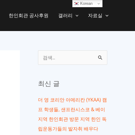
Korean
한인회관 공사후원
갤러리
자료실
검
색
대
최신 글
상
더 영 코리안 아메리칸 (YKAA) 캠
프 학생들, 샌프란시스코 & 베이
지역 한인회관 방문 지역 한인 독
립운동가들의 발자취 배우다