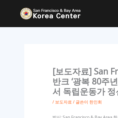
콘
텐
츠
로
건
너
뛰
기
[보도자료] San Fra
반크 ‘광복 80주
서 독립운동가 정
/
보도자료
/ 글쓴이
한인회
발신: San Francisco & Bay Area