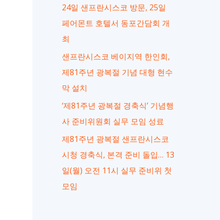
24일 샌프란시스코 방문, 25일
페어몬트 호텔서 동포간담회 개
최
샌프란시스코 베이지역 한인회,
제81주년 광복절 기념 대형 현수
막 설치
‘제81주년 광복절 경축식’ 기념행
사 준비위원회 실무 모임 성료
제81주년 광복절 샌프란시스코
시청 경축식, 본격 준비 돌입… 13
일(월) 오전 11시 실무 준비위 첫
모임