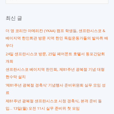
색
대
최신 글
상
더 영 코리안 아메리칸 (YKAA) 캠프 학생들, 샌프란시스코 &
베이지역 한인회관 방문 지역 한인 독립운동가들의 발자취 배
우다
24일 샌프란시스코 방문, 25일 페어몬트 호텔서 동포간담회
개최
샌프란시스코 베이지역 한인회, 제81주년 광복절 기념 대형
현수막 설치
‘제81주년 광복절 경축식’ 기념행사 준비위원회 실무 모임 성
료
제81주년 광복절 샌프란시스코 시청 경축식, 본격 준비 돌
입… 13일(월) 오전 11시 실무 준비위 첫 모임