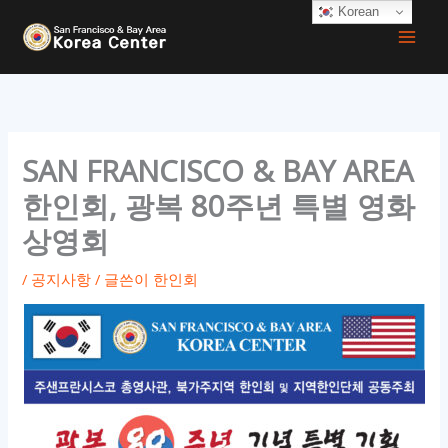
콘
Korean
텐
츠
로
건
너
SAN FRANCISCO & BAY AREA
뛰
한인회, 광복 80주년 특별 영화
기
상영회
/
공지사항
/ 글쓴이
한인회