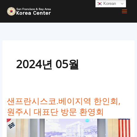
콘
Korean
텐
츠
로
건
너
뛰
2024년 05월
기
샌프란시스코.베이지역 한인회,
원주시 대표단 방문 환영회