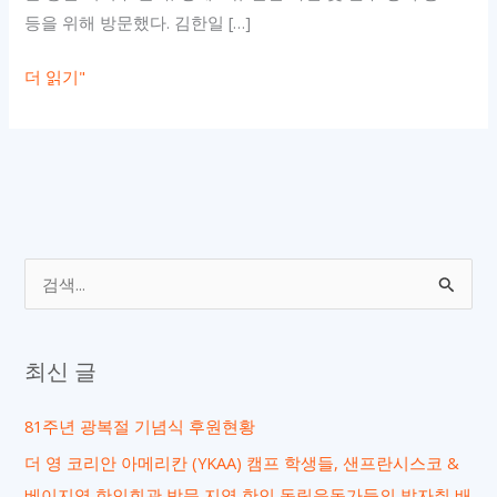
등을 위해 방문했다. 김한일 […]
샌
더 읽기"
프
란
시
스
코.
베
검
이
색
지
대
역
최신 글
상
한
인
81주년 광복절 기념식 후원현황
회,
더 영 코리안 아메리칸 (YKAA) 캠프 학생들, 샌프란시스코 &
원
베이지역 한인회관 방문 지역 한인 독립운동가들의 발자취 배
주