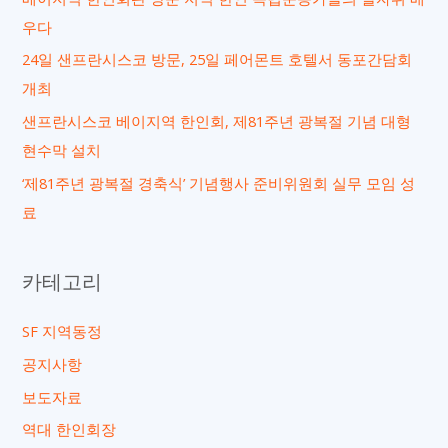
시
우다
대
24일 샌프란시스코 방문, 25일 페어몬트 호텔서 동포간담회
표
개최
단
샌프란시스코 베이지역 한인회, 제81주년 광복절 기념 대형
방
현수막 설치
문
‘제81주년 광복절 경축식’ 기념행사 준비위원회 실무 모임 성
환
료
영
회
카테고리
SF 지역동정
공지사항
보도자료
역대 한인회장