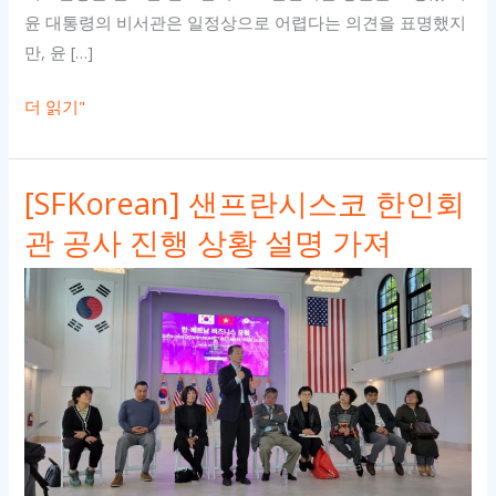
윤 대통령의 비서관은 일정상으로 어렵다는 의견을 표명했지
만, 윤 […]
윤
더 읽기"
대
통
[SFKorean] 샌프란시스코 한인회
령
회
관 공사 진행 상황 설명 가져
담
지
연
으
로
박
진
외
교