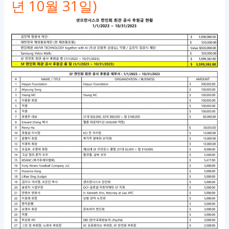
년 10월 31일)
코
한
인
회
관
공
사
진
행
상
황
설
명
가
져