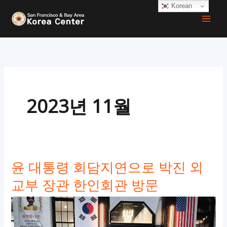
콘
Korean
텐
츠
로
건
너
뛰
2023년 11월
기
윤 대통령 회담지연으로 박진 외
교부 장관 한인회관 방문