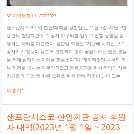
부
장
SF 지역동정
/
11/07/2023
관
샌프란시스코지역 한인회(회장 김한일)는 11월 7일, 지난 2년
한
동안의 한인회관 보수 공사 마무리를 앞두고 진행 상황을 설
인
명하는 자리를 마련했다. 김한일 회장은 “지난해 시작된 보수
회
공사가 예정보다 늦도록 완료되지 않아 궁금해하는 많은 분들
관
을 위해 설명하는 자리를 만들었다”며 “계획되었던 내부와 외
방
부의 건물 공사는 마무리되었고 문화공간을 위한 작업과 사무
문
집기들의 구입 등 회관 오픈을 위한 준비 작업이 남아 있는
[SFKorean]
더 읽기"
샌
프
샌프란시스코 한인회관 공사 후원
란
시
자 내역(2023년 1월 1일 ~ 2023
스