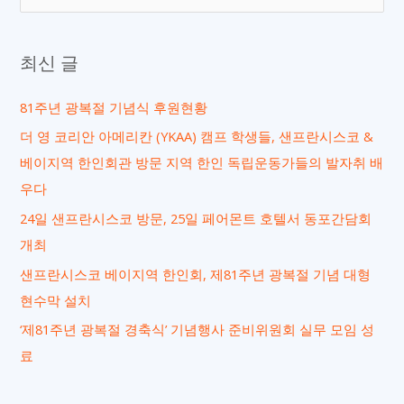
색
회
대
관
최신 글
상
공
사
81주년 광복절 기념식 후원현황
후
더 영 코리안 아메리칸 (YKAA) 캠프 학생들, 샌프란시스코 &
원
베이지역 한인회관 방문 지역 한인 독립운동가들의 발자취 배
자
내
우다
역
24일 샌프란시스코 방문, 25일 페어몬트 호텔서 동포간담회
(2023
개최
년
샌프란시스코 베이지역 한인회, 제81주년 광복절 기념 대형
1
현수막 설치
월
‘제81주년 광복절 경축식’ 기념행사 준비위원회 실무 모임 성
1
료
일
~