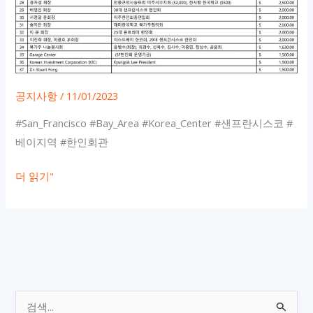
공지사항
/
11/01/2023
#San_Francisco #Bay_Area #Korea_Center #샌프란시스코 #
베이지역 #한인회관
샌
더 읽기"
프
란
시
스
코
한
검
인