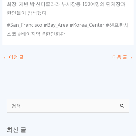
회장, 케빈 박 산타클라라 부시장등 150여명의 단체장과
한인들이 참석했다.
#San_Francisco #Bay_Area #Korea_Center #샌프란시
스코 #베이지역 #한인회관
←
이전 글
다음 글
→
검
색
대
최신 글
상