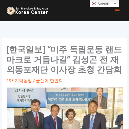
콘
Korean
텐
츠
로
건
너
[한국일보] “미주 독립운동 랜드
뛰
마크로 거듭나길” 김성곤 전 재
기
외동포재단 이사장 초청 간담회
/
SF 지역동정
/ 글쓴이
한인회