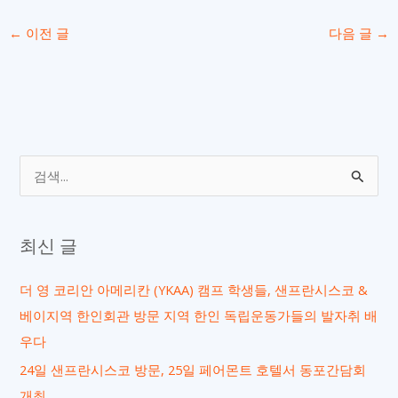
←
이전 글
다음 글
→
검
색
대
최신 글
상
더 영 코리안 아메리칸 (YKAA) 캠프 학생들, 샌프란시스코 &
베이지역 한인회관 방문 지역 한인 독립운동가들의 발자취 배
우다
24일 샌프란시스코 방문, 25일 페어몬트 호텔서 동포간담회
개최