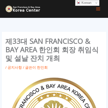
콘
Korean
텐
츠
로
건
너
제33대 SAN FRANCISCO &
뛰
BAY AREA 한인회 회장 취임식
기
및 설날 잔치 개최
/
공지사항
/ 글쓴이
한인회