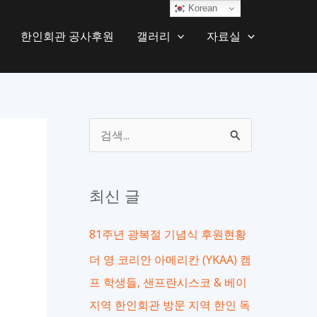
Korean
한인회관 공사후원
갤러리
자료실
검
색
대
최신 글
상
81주년 광복절 기념식 후원현황
더 영 코리안 아메리칸 (YKAA) 캠
프 학생들, 샌프란시스코 & 베이
지역 한인회관 방문 지역 한인 독