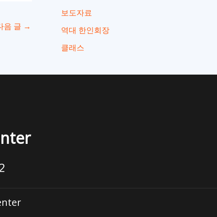
보도자료
다음 글
→
역대 한인회장
클래스
enter
2
enter