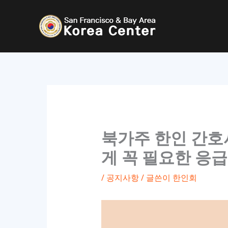
콘
텐
츠
로
건
너
뛰
기
북가주 한인 간호
게 꼭 필요한 응
/
공지사항
/ 글쓴이
한인회