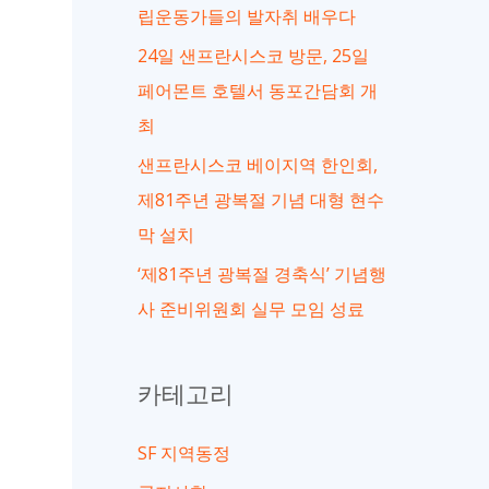
립운동가들의 발자취 배우다
24일 샌프란시스코 방문, 25일
페어몬트 호텔서 동포간담회 개
최
샌프란시스코 베이지역 한인회,
제81주년 광복절 기념 대형 현수
막 설치
‘제81주년 광복절 경축식’ 기념행
사 준비위원회 실무 모임 성료
카테고리
SF 지역동정