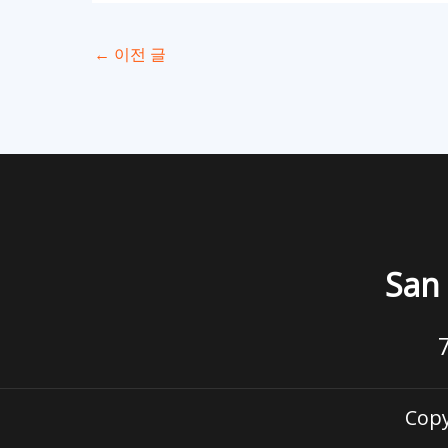
←
이전 글
San 
Copy