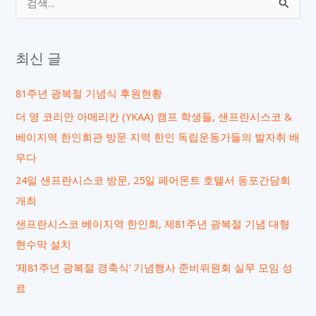
색
대
최신 글
상
81주년 광복절 기념식 후원현황
더 영 코리안 아메리칸 (YKAA) 캠프 학생들, 샌프란시스코 &
베이지역 한인회관 방문 지역 한인 독립운동가들의 발자취 배
우다
24일 샌프란시스코 방문, 25일 페어몬트 호텔서 동포간담회
개최
샌프란시스코 베이지역 한인회, 제81주년 광복절 기념 대형
현수막 설치
‘제81주년 광복절 경축식’ 기념행사 준비위원회 실무 모임 성
료