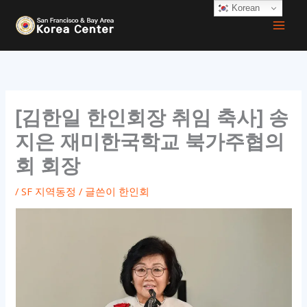
콘
Korean
텐
츠
로
건
너
[김한일 한인회장 취임 축사] 송
뛰
지은 재미한국학교 북가주협의
기
회 회장
/
SF 지역동정
/ 글쓴이
한인회